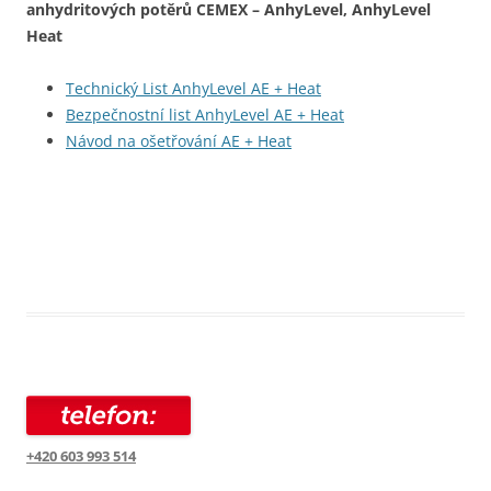
anhydritových potěrů CEMEX – AnhyLevel, AnhyLevel
Heat
Technický List AnhyLevel AE + Heat
Bezpečnostní list AnhyLevel AE + Heat
Návod na ošetřování AE + Heat
+420 603 993 514