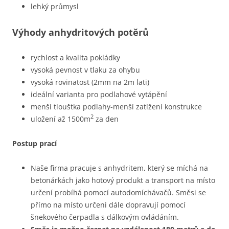
lehký průmysl
Výhody anhydritových potěrů
rychlost a kvalita pokládky
vysoká pevnost v tlaku za ohybu
vysoká rovinatost (2mm na 2m lati)
ideální varianta pro podlahové vytápění
menší tlouštka podlahy-menší zatížení konstrukce
2
uložení až 1500m
za den
Postup prací
Naše firma pracuje s anhydritem, který se míchá na
betonárkách jako hotový produkt a transport na místo
určení probíhá pomocí autodomíchávačů. Směsi se
přímo na místo určeni dále dopravují pomocí
šnekového čerpadla s dálkovým ovládáním.