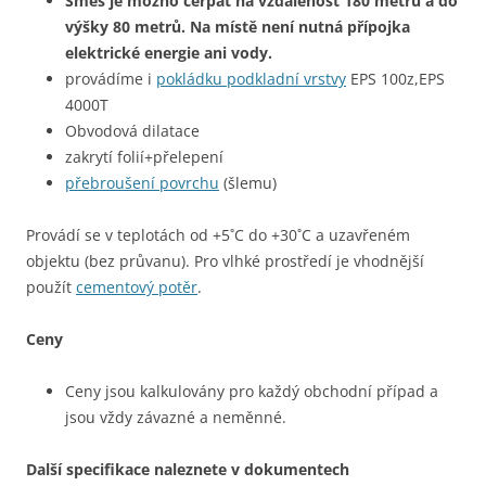
Směs je možno čerpat na vzdálenost 180 metrů a do
výšky 80 metrů. Na místě není nutná přípojka
elektrické energie ani vody.
provádíme i
pokládku podkladní vrstvy
EPS 100z,EPS
4000T
Obvodová dilatace
zakrytí folií+přelepení
přebroušení povrchu
(šlemu)
Provádí se v teplotách od +5˚C do +30˚C a uzavřeném
objektu (bez průvanu). Pro vlhké prostředí je vhodnější
použít
cementový potěr
.
Ceny
Ceny jsou kalkulovány pro každý obchodní případ a
jsou vždy závazné a neměnné.
Další specifikace naleznete v dokumentech