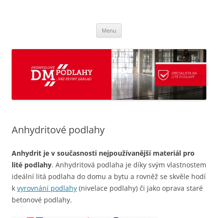
Přejít
k
průmyslové lité DM podlahy
obsahu
Průmyslové podlahy, lité podlahy, lita podlaha do domu, lita podlaha
webu
do bytu, vyrovnání podlahy, anhydrit, podlahy pro Brno a okolí,
Menu
samonivelační hmota, cemix, bachl, zapa beton, pronajímáme pístové
čerpadlo pro čerpání betonu, podlahové vytápění.
Anhydritové podlahy
Anhydrit je v současnosti nejpoužívanější materiál pro
lité podlahy
. Anhydritová podlaha je díky svým vlastnostem
ideální litá podlaha do domu a bytu a rovněž se skvěle hodí
k
vyrovnání podlahy
(nivelace podlahy) či jako oprava staré
betonové podlahy.